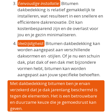
Eenvoudige installatie:
Bitumen
dakbedekking is relatief gemakkelijk te
installeren, wat resulteert in een snellere en
efficiëntere dakrenovatie. Dit kan
kostenbesparend zijn en de overlast voor
jou en je gezin minimaliseren.
Veelzijdigheid:
Bitumen dakbedekking kan
worden aangepast aan verschillende
dakvormen en -stijlen. Of je nu een schuin
dak, plat dak of een dak met bijzondere
vormen hebt, bitumen kan worden
aangepast aan jouw specifieke behoeften.
Met dakbedekking bitumen ben je ervan
verzekerd dat je dak jarenlang beschermd is
tegen de elementen. Het is een betrouwbare
en duurzame keuze die je gemoedsrust kan
geven.