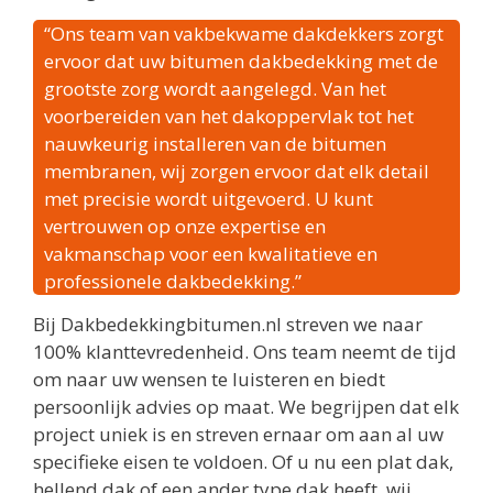
“Ons team van vakbekwame dakdekkers zorgt
ervoor dat uw bitumen dakbedekking met de
grootste zorg wordt aangelegd. Van het
voorbereiden van het dakoppervlak tot het
nauwkeurig installeren van de bitumen
membranen, wij zorgen ervoor dat elk detail
met precisie wordt uitgevoerd. U kunt
vertrouwen op onze expertise en
vakmanschap voor een kwalitatieve en
professionele dakbedekking.”
Bij Dakbedekkingbitumen.nl streven we naar
100% klanttevredenheid. Ons team neemt de tijd
om naar uw wensen te luisteren en biedt
persoonlijk advies op maat. We begrijpen dat elk
project uniek is en streven ernaar om aan al uw
specifieke eisen te voldoen. Of u nu een plat dak,
hellend dak of een ander type dak heeft, wij