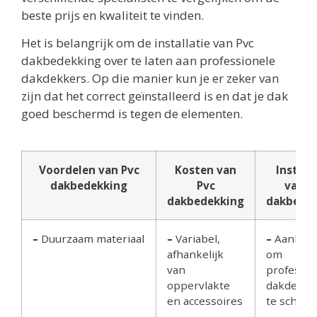
beste prijs en kwaliteit te vinden.
Het is belangrijk om de installatie van Pvc
dakbedekking over te laten aan professionele
dakdekkers. Op die manier kun je er zeker van
zijn dat het correct geïnstalleerd is en dat je dak
goed beschermd is tegen de elementen.
Voordelen van Pvc
Kosten van
Install
dakbedekking
Pvc
van P
dakbedekking
dakbede
–
Duurzaam materiaal
–
Variabel,
–
Aanbevo
afhankelijk
om
van
professio
oppervlakte
dakdekker
en accessoires
te schake