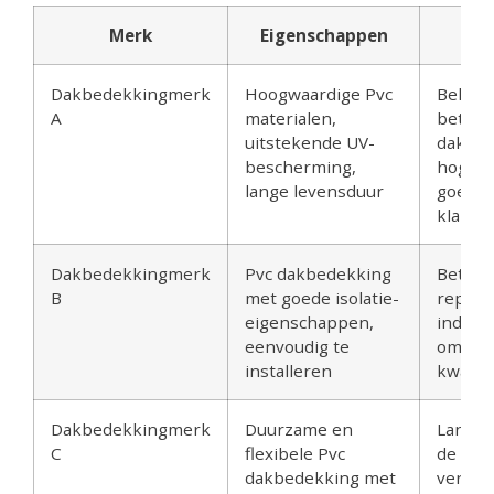
Merk
Eigenschappen
Re
Dakbedekkingmerk
Hoogwaardige Pvc
Beken
A
materialen,
betro
uitstekende UV-
dakbed
bescherming,
hoge kw
lange levensduur
goede
klantr
Dakbedekkingmerk
Pvc dakbedekking
Betro
B
met goede isolatie-
reputat
eigenschappen,
indust
eenvoudig te
om
installeren
kwalit
Dakbedekkingmerk
Duurzame en
Lang b
C
flexibele Pvc
de mar
dakbedekking met
vertro