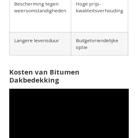
Bescherming tegen
Hoge prijs-
Ge
weersomstandigheden
kwaliteitsverhouding
vo
ve
d
Langere levensduur
Budgetvriendelijke
Ee
optie
in
Kosten van Bitumen
Dakbedekking