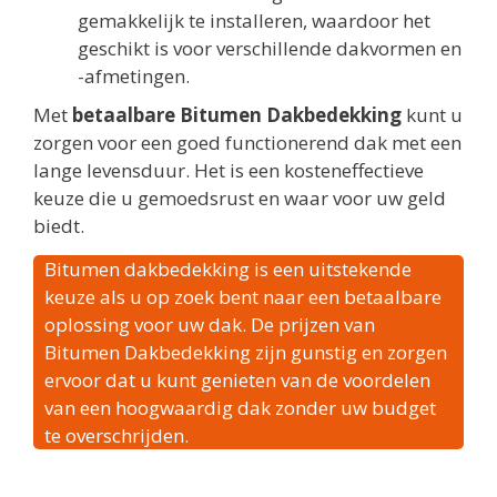
gemakkelijk te installeren, waardoor het
geschikt is voor verschillende dakvormen en
-afmetingen.
Met
betaalbare Bitumen Dakbedekking
kunt u
zorgen voor een goed functionerend dak met een
lange levensduur. Het is een kosteneffectieve
keuze die u gemoedsrust en waar voor uw geld
biedt.
Bitumen dakbedekking is een uitstekende
keuze als u op zoek bent naar een betaalbare
oplossing voor uw dak. De prijzen van
Bitumen Dakbedekking zijn gunstig en zorgen
ervoor dat u kunt genieten van de voordelen
van een hoogwaardig dak zonder uw budget
te overschrijden.