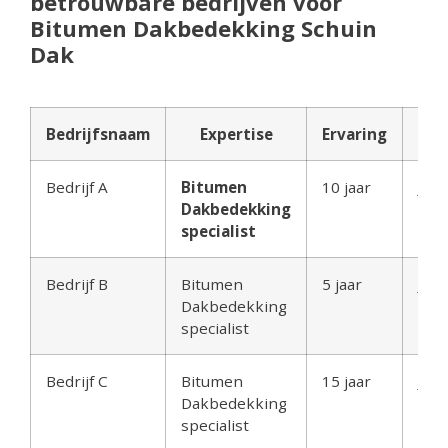
betrouwbare bedrijven voor
Bitumen Dakbedekking Schuin
Dak
Bedrijfsnaam
Expertise
Ervaring
Cer
Bedrijf A
Bitumen
10 jaar
Ja
Dakbedekking
specialist
Bedrijf B
Bitumen
5 jaar
Ja
Dakbedekking
specialist
Bedrijf C
Bitumen
15 jaar
Ja
Dakbedekking
specialist