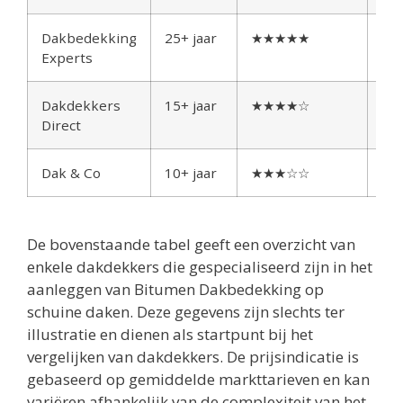
Dakbedekking
25+ jaar
★★★★★
€€
Experts
Dakdekkers
15+ jaar
★★★★☆
€€
Direct
Dak & Co
10+ jaar
★★★☆☆
€€
De bovenstaande tabel geeft een overzicht van
enkele dakdekkers die gespecialiseerd zijn in het
aanleggen van Bitumen Dakbedekking op
schuine daken. Deze gegevens zijn slechts ter
illustratie en dienen als startpunt bij het
vergelijken van dakdekkers. De prijsindicatie is
gebaseerd op gemiddelde markttarieven en kan
variëren afhankelijk van de complexiteit van het